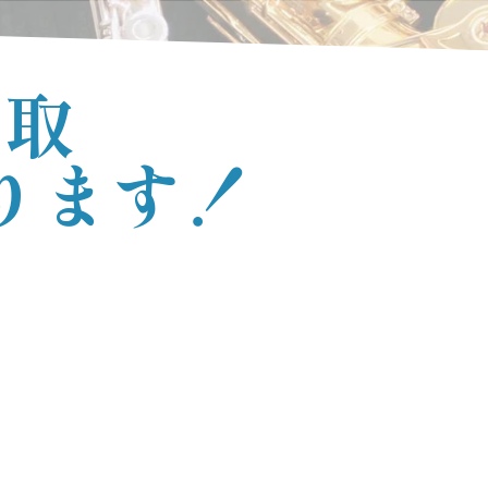
買取
ります！