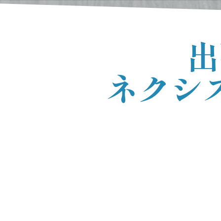
出
ネクシ