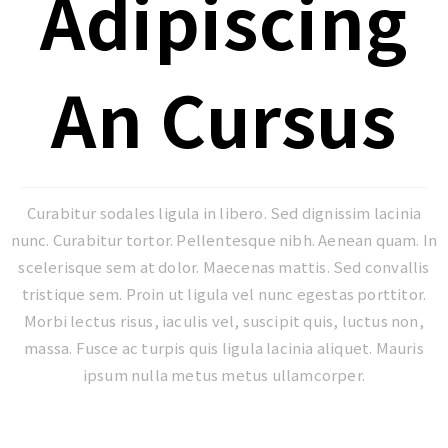
Adipiscing
An Cursus
Curabitur sodales ligula in libero. Sed dignissim lacinia
nunc. Curabitur tortor. Pellentesque nibh. Aenean quam. In
scelerisque sem at dolor. Maecenas mattis. Sed convallis
tristique sem. Proin ut ligula vel nunc egestas porttitor.
Morbi lectus risus, iaculis vel, suscipit quis, luctus non,
massa. Fusce ac turpis quis ligula lacinia aliquet. Mauris
ipsum nulla metus metus ullamcorper.