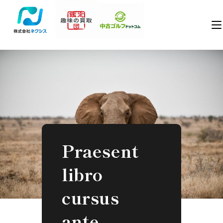
Praesent
libro
cursus
ante