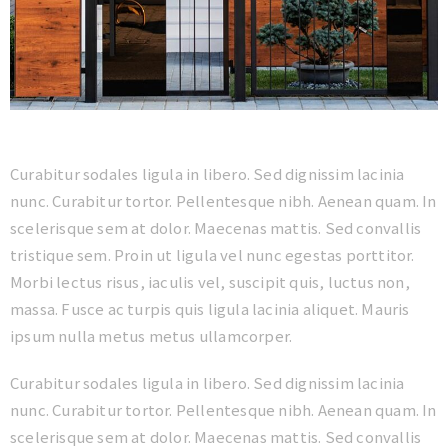
Curabitur sodales ligula in libero. Sed dignissim lacinia
nunc. Curabitur tortor. Pellentesque nibh. Aenean quam. In
scelerisque sem at dolor. Maecenas mattis. Sed convallis
tristique sem. Proin ut ligula vel nunc egestas porttitor.
Morbi lectus risus, iaculis vel, suscipit quis, luctus non,
massa. Fusce ac turpis quis ligula lacinia aliquet. Mauris
ipsum nulla metus metus ullamcorper.
Curabitur sodales ligula in libero. Sed dignissim lacinia
nunc. Curabitur tortor. Pellentesque nibh. Aenean quam. In
scelerisque sem at dolor. Maecenas mattis. Sed convallis