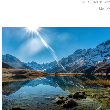
quis, luctus non
Mauri