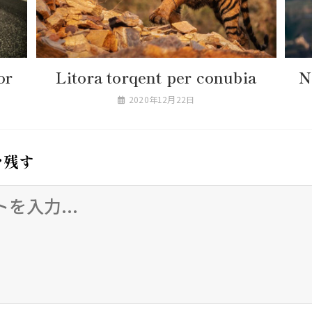
or
Litora torqent per conubia
N
2020年12月22日
を残す