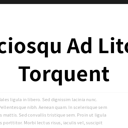
ciosqu Ad Lit
Torquent
ales ligula in libero. Sed dignissim lacinia nunc.
 Pellentesque nibh. Aenean quam. In scelerisque sem
 mattis. Sed convallis tristique sem. Proin ut ligula
 porttitor. Morbi lectus risus, iaculis vel, suscipit