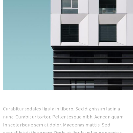
Curabitur sodales ligula in libero. Sed dignissim lacinia
nunc. Curabitur tortor. Pellentesque nibh. Aenean quam.
In scelerisque sem at dolor. Maecenas mattis. Sed
convallis tristique sem. Proin ut ligula vel nunc egestas