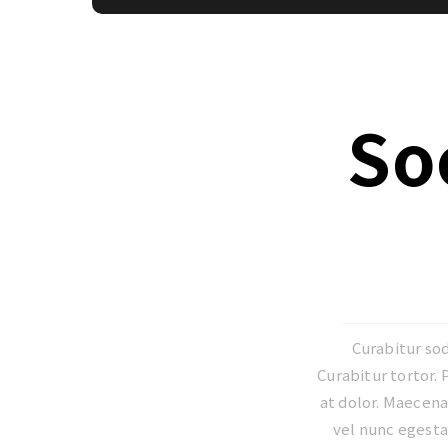
So
Curabitur sod
Curabitur tortor.
at dolor. Maecenas
vel nunc egestas