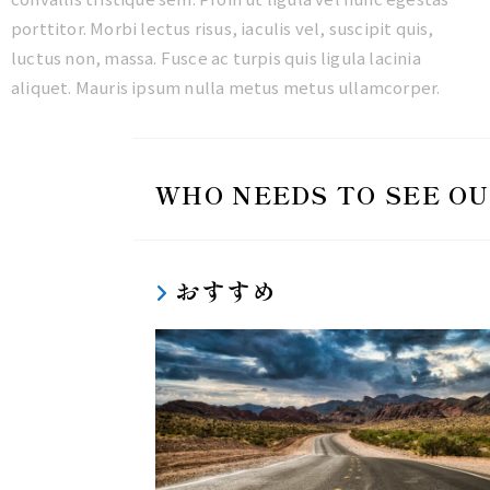
porttitor. Morbi lectus risus, iaculis vel, suscipit quis,
luctus non, massa. Fusce ac turpis quis ligula lacinia
aliquet. Mauris ipsum nulla metus metus ullamcorper.
WHO NEEDS TO SEE OU
おすすめ