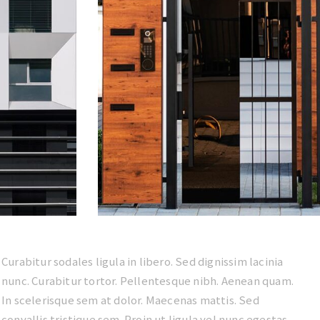
Curabitur sodales ligula in libero. Sed dignissim lacinia
nunc. Curabitur tortor. Pellentesque nibh. Aenean quam.
In scelerisque sem at dolor. Maecenas mattis. Sed
convallis tristique sem. Proin ut ligula vel nunc egestas