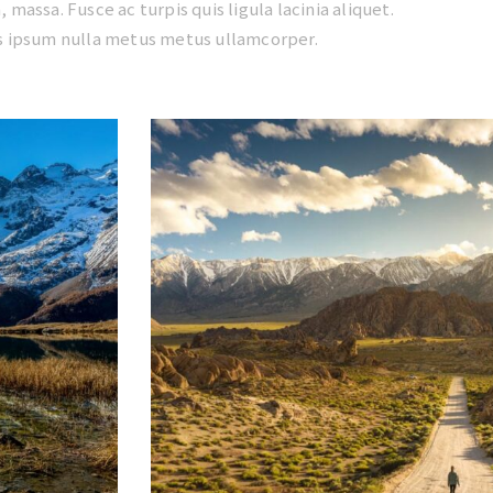
, massa. Fusce ac turpis quis ligula lacinia aliquet.
s ipsum nulla metus metus ullamcorper.